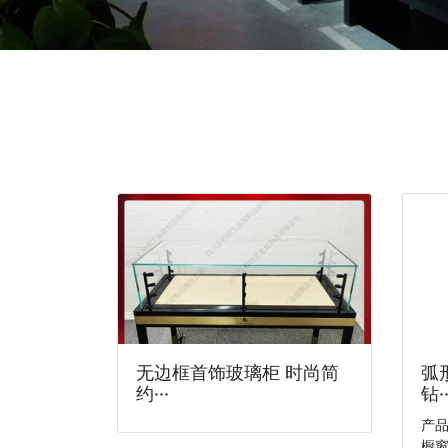
无边框首饰玻璃柜 时尚简
弧
约···
钻··
产
橱窗