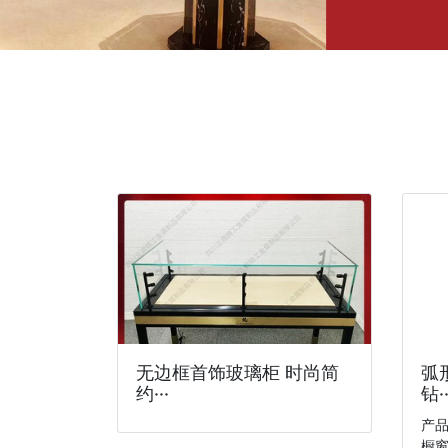
无边框首饰玻璃柜 时尚简
弧
约···
钻··
产
橱窗