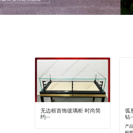
无边框首饰玻璃柜 时尚简
弧
约···
钻··
产
橱窗