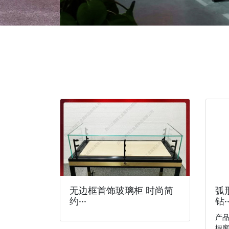
无边框首饰玻璃柜 时尚简
弧
约···
钻··
产
橱窗